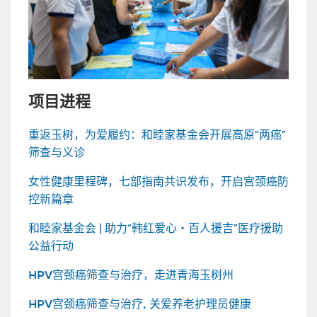
项目进程
重返玉树，为爱履约：和睦家基金会开展高原“两癌”
筛查与义诊
女性健康里程碑，七部指南共识发布，开启宫颈癌防
控新篇章
和睦家基金会 | 助力“韩红爱心・百人援吉”医疗援助
公益行动
HPV宫颈癌筛查与治疗，走进青海玉树州
HPV宫颈癌筛查与治疗, 关爱养老护理员健康