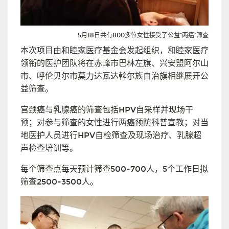
5月18日共有800多位女性接受了公益“两癌”筛查
本次项目由和睦家医疗基金会发起组织，和睦家医疗
领衔的医护团队将在赤峰市巴林左旗、兴安盟阿尔山
市、呼伦贝尔市莫力达瓦达斡尔族自治旗相继展开公
益筛查。
宫颈癌与乳腺癌的筛查包括HPV自采样并现场干
预；对参与筛查的女性进行两癌预防科普宣教；对当
地医护人员进行HPV自检筛查及现场治疗、乳腺超
声检查培训等。
每个筛查点每天预计筛查500-700人，5个工作日拟
筛查2500-3500人。