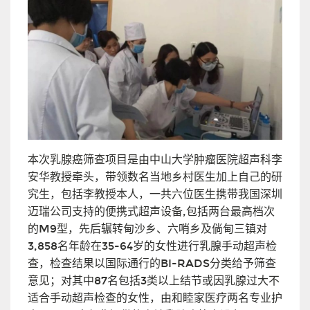
本次乳腺癌筛查项目是由中山大学肿瘤医院超声科李
安华教授牵头，带领数名当地乡村医生加上自己的研
究生，包括李教授本人，一共六位医生携带我国深圳
迈瑞公司支持的便携式超声设备,包括两台最高档次
的M9型，先后辗转甸沙乡、六哨乡及倘甸三镇对
3,858名年龄在35-64岁的女性进行乳腺手动超声检
查，检查结果以国际通行的BI-RADS分类给予筛查
意见；对其中87名包括3类以上结节或因乳腺过大不
适合手动超声检查的女性，由和睦家医疗两名专业护