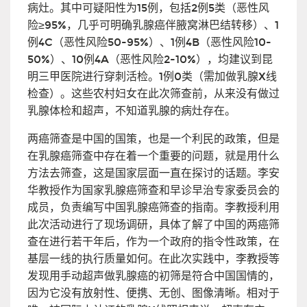
病灶。其中可疑阳性为15例，包括2例5类（恶性风
险≥95%，几乎可明确乳腺癌伴腋窝淋巴结转移）、1
例4C（恶性风险50-95%）、1例4B（恶性风险10-
50%）、10例4A（恶性风险2-10%），均建议到昆
明三甲医院进行穿刺活检。1例0类（需加做乳腺X线
检查）。这些农村妇女在此次筛查前，从来没有做过
乳腺体检和超声，不知道乳腺的病灶存在。
两癌筛查是中国的国策，也是一个利民的政策，但是
在乳腺癌筛查中存在着一个重要的问题，就是用什么
方法去筛查，这是国家层面一直在探讨的话题。李安
华教授作为国家乳腺癌筛查和早诊早治专家委员会的
成员，负责编写中国乳腺癌筛查的指南。李教授利用
此次活动进行了现场调研，具体了解了中国的两癌筛
查在进行若干年后，作为一个政府的指令性政策，在
基层一线的执行质量如何。在此次实践中，李教授等
发现用手动超声做乳腺癌的初筛是符合中国国情的，
因为它没有放射性、便携、无创、图像清晰。相对于